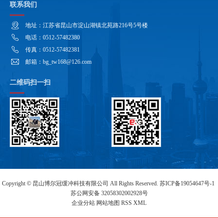
联系我们
地址：江苏省昆山市淀山湖镇北苑路216号5号楼
电话：0512-57482380
传真：0512-57482381
邮箱：bg_tw168@126.com
二维码扫一扫
Copyright ©
昆山博尔冠缓冲科技有限公司
All Rights Reserved.
苏ICP备19054647号-1
苏公网安备 32058302002928号
企业分站
网站地图
RSS
XML